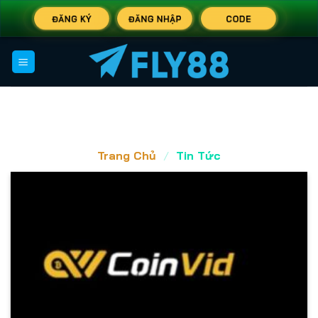
Skip
ĐĂNG KÝ
ĐĂNG NHẬP
CODE
to
content
Trang Chủ
/
Tin Tức